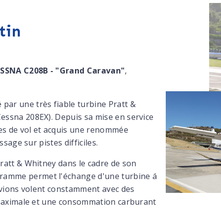
tin
ESSNA C208B - "Grand Caravan"
,
ar une très fiable turbine Pratt &
essna 208EX). Depuis sa mise en service
res de vol et acquis une renommée
sage sur pistes difficiles.
ratt & Whitney dans le cadre de son
ramme permet l'échange d'une turbine á
 avions volent constamment avec des
é maximale et une consommation carburant