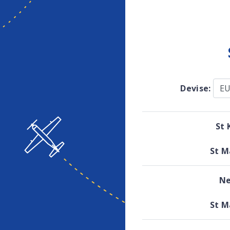
Devise:
St 
St M
Ne
St M